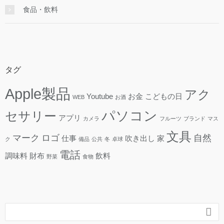
食品・飲料
タグ
Apple製品
アク
Youtube
お金
こどもの日
WEB
お酒
パソコン
セサリー
アプリ
カメラ
フルーツ
ブランド
マス
文具
マーク
ロゴ
自然
仕事
吹き出し
家
ク
備品
公共
冬
卓球
電話
調味料
財布
飲料
野菜
食物
